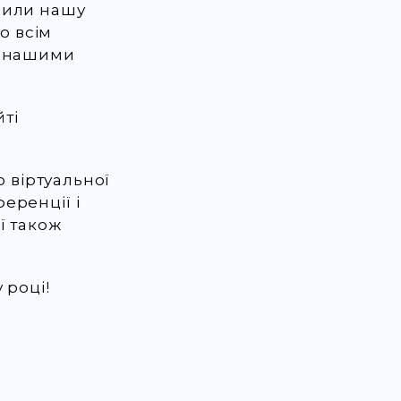
били нашу
о всім
з нашими
ті
о віртуальної
еренції і
ї також
 році!