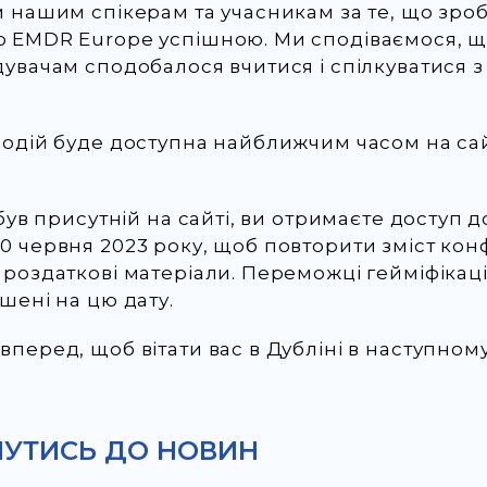
м нашим спікерам та учасникам за те, що зро
 EMDR Europe успішною. Ми сподіваємося, щ
дувачам сподобалося вчитися і спілкуватися 
подій буде доступна найближчим часом на сай
 був присутній на сайті, ви отримаєте доступ д
 червня 2023 року, щоб повторити зміст конф
роздаткові матеріали. Переможці гейміфікаці
шені на цю дату.
перед, щоб вітати вас в Дубліні в наступному
НУТИСЬ ДО НОВИН