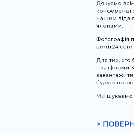
Дякуємо всі
конференцію
нашим відві
членами.
Фотографія 
emdr24.com
Для тих, хто
платформи 30
завантажити 
будуть оголо
Ми шукаємо в
> ПОВЕР