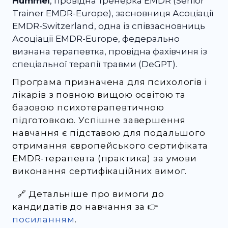
Hummel
, провідна тренерка EMDR (Senior
Trainer EMDR-Europe), засновниця Асоціації
EMDR-Switzerland, одна із співзасновниць
Асоціації EMDR-Europe, федерально
визнана терапевтка, провідна фахівчиня із
спеціальної терапії травми (DeGPT).
Програма призначена для психологів і
лікарів з повною вищою освітою та
базовою психотерапевтичною
підготовкою. Успішне завершення
навчання є підставою для подальшого
отримання європейського сертифіката
EMDR-терапевта (практика) за умови
виконання сертифікаційних вимог.
🔗 Детальніше про вимоги до
кандидатів до навчання за 👉
посиланням
.