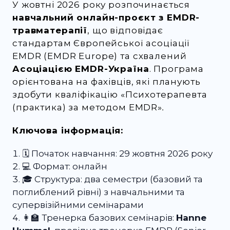
У жовтні 2026 року розпочинається
навчальний онлайн-проєкт з EMDR-
травматерапії
, що відповідає
стандартам Європейської асоціації
EMDR (EMDR Europe) та схвалений
Асоціацією EMDR-Україна
. Програма
орієнтована на фахівців, які планують
здобути кваліфікацію
«Психотерапевта
(практика) за методом EMDR»
.
Ключова інформація:
🗓 Початок навчання: 29 жовтня 2026 року
💻 Формат: онлайн
🎓 Структура: два семестри (базовий та
поглиблений рівні) з навчальними та
супервізійними семінарами
👩‍🏫 Тренерка базових семінарів:
Hanne